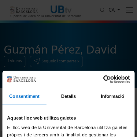
Vés al contingut
CA
El portal de vídeo de la Universitat de Barcelona
Guzmán Pérez, David
1
vídeos
Segueix i comparteix
Consentiment
Detalls
Informació
Ordenar
Aquest lloc web utilitza galetes
El lloc web de la Universitat de Barcelona utilitza galetes
pròpies i de tercers amb la finalitat de gestionar les