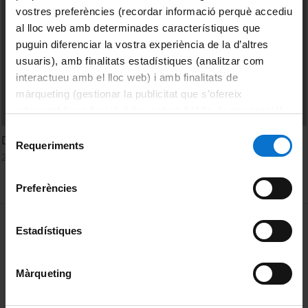
vostres preferències (recordar informació perquè accediu
al lloc web amb determinades característiques que
puguin diferenciar la vostra experiència de la d’altres
usuaris), amb finalitats estadístiques (analitzar com
interactueu amb el lloc web) i amb finalitats de
màrqueting (gestionar la publicitat que s’ofereix
adequant-la en funció dels vostres hàbits de navegació).
Per obtenir més informació sobre les galetes podeu
Selecció
David Guzmán. The value time
consultar la
Política de galetes del lloc web de la
Requeriments
de
2 abril, 2020
Universitat de Barcelona
.
consentiment
Preferències
MENÚ PEU 1
Avís legal
Estadístiques
Galetes
Màrqueting
PEU 2
Privadesa i termes
Sobre UBtv