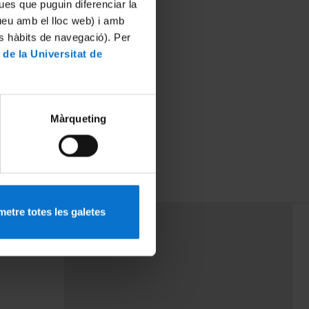
ues que puguin diferenciar la
tueu amb el lloc web) i amb
es hàbits de navegació). Per
 de la Universitat de
Màrqueting
etre totes les galetes
PEU 3
Contact
cy