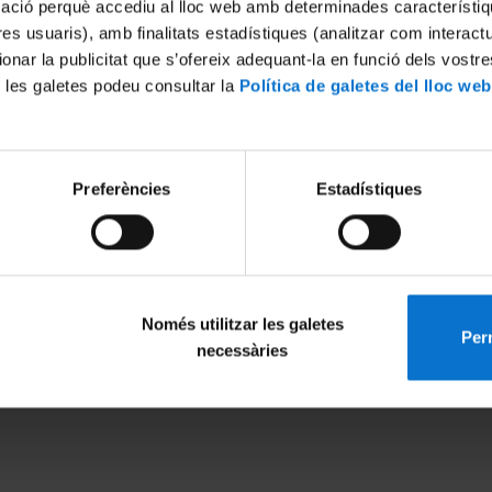
mació perquè accediu al lloc web amb determinades característiq
tres usuaris), amb finalitats estadístiques (analitzar com interac
ionar la publicitat que s’ofereix adequant-la en funció dels vostr
 les galetes podeu consultar la
Política de galetes del lloc web
Preferències
Estadístiques
Només utilitzar les galetes
Perm
MENÚ PEU 1
PEU 2
necessàries
Legal notice
About UBtv
Cookies
Terms and priva