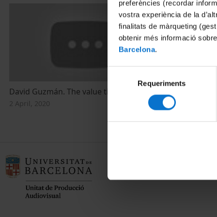
preferències (recordar infor
vostra experiència de la d’al
finalitats de màrqueting (gest
obtenir més informació sobre
Barcelona
.
Selecció
Requeriments
de
David Guzmán. The value time
consentiment
2 April, 2020