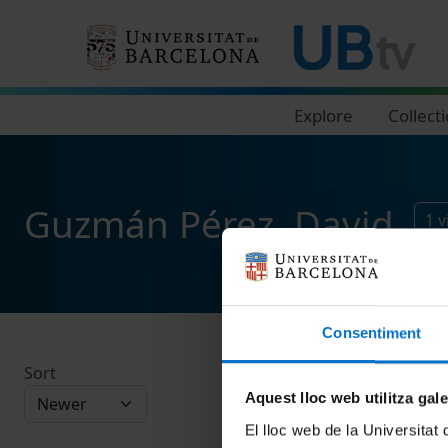
Navegació principal
Explore
Collect
Guzmán Pérez, David
1
v
Consentiment
Sort
Aquest lloc web utilitza gal
El lloc web de la Universitat 