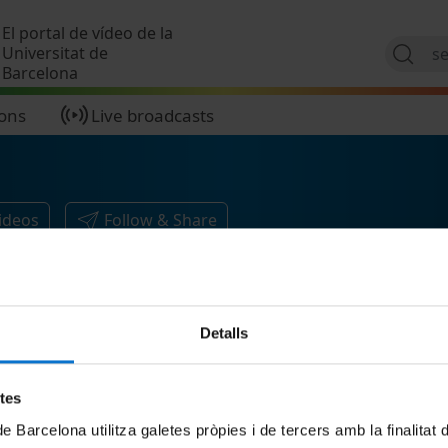
Skip to main content
El portal de vídeo de la
Universitat de
Barcelona
ions
Live broadcasts
ideos
Follow & Share
Detalls
etes
de Barcelona utilitza galetes pròpies i de tercers amb la finalitat