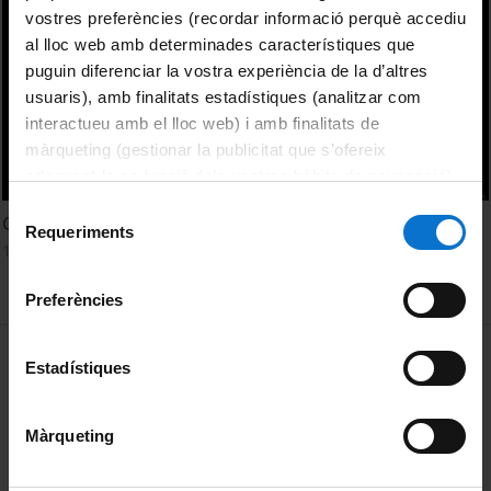
vostres preferències (recordar informació perquè accediu
al lloc web amb determinades característiques que
puguin diferenciar la vostra experiència de la d’altres
usuaris), amb finalitats estadístiques (analitzar com
interactueu amb el lloc web) i amb finalitats de
màrqueting (gestionar la publicitat que s’ofereix
adequant-la en funció dels vostres hàbits de navegació).
Per obtenir més informació sobre les galetes podeu
Selecció
Gender Models in Reader Plans in Peru
consultar la
Política de galetes del lloc web de la
Requeriments
de
19 febrer, 2019
Universitat de Barcelona
.
consentiment
Preferències
MENÚ PEU 1
Avís legal
Estadístiques
Galetes
Màrqueting
PEU 2
Privadesa i termes
Sobre UBtv