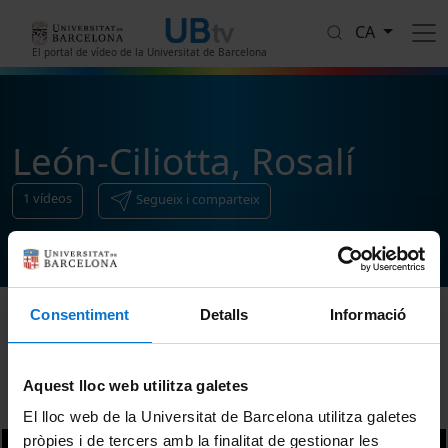
Vés al contingut
CA
El portal de vídeo de la Universitat de Barcelona
León-Ciliotta, Rosalí
1
vídeos
Segueix i comparteix
Consentiment
Detalls
Informació
Ordenar
Aquest lloc web utilitza galetes
El lloc web de la Universitat de Barcelona utilitza galetes
pròpies i de tercers amb la finalitat de gestionar les