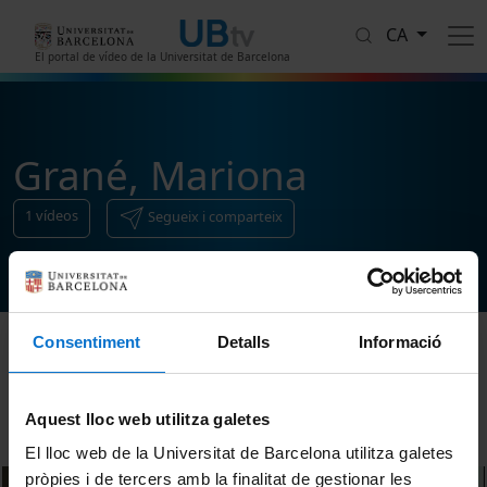
Vés al contingut
CA
El portal de vídeo de la Universitat de Barcelona
Grané, Mariona
1
vídeos
Segueix i comparteix
Consentiment
Detalls
Informació
Ordenar
Aquest lloc web utilitza galetes
El lloc web de la Universitat de Barcelona utilitza galetes
pròpies i de tercers amb la finalitat de gestionar les