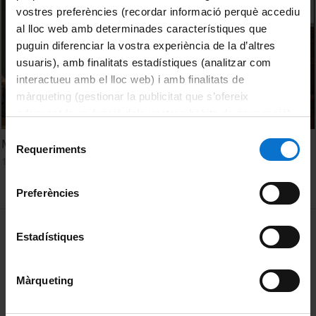
vostres preferències (recordar informació perquè accediu
al lloc web amb determinades característiques que
puguin diferenciar la vostra experiència de la d’altres
usuaris), amb finalitats estadístiques (analitzar com
interactueu amb el lloc web) i amb finalitats de
màrqueting (gestionar la publicitat que s’ofereix
adequant-la en funció dels vostres hàbits de navegació).
Per obtenir més informació sobre les galetes podeu
Selecció
MOOC, una amenaça o una oportunitat. (1ª part)
consultar la
Política de galetes del lloc web de la
Requeriments
de
13 juny, 2013
Universitat de Barcelona
.
consentiment
Preferències
MENÚ PEU 1
Avís legal
Estadístiques
Galetes
Màrqueting
PEU 2
Privadesa i termes
Sobre UBtv