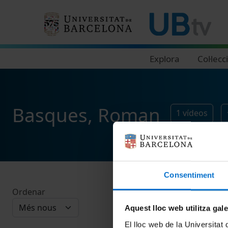
Navegació principal
Explora
Col·lecc
Basques, Roman
1
vídeos
Consentiment
Ordenar
Aquest lloc web utilitza gal
El lloc web de la Universitat 