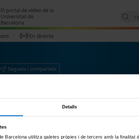
Vés al contingut
El portal de vídeo de la
Universitat de
Barcelona
ions
En directe
Segueix i comparteix
Detalls
etes
de Barcelona utilitza galetes pròpies i de tercers amb la finalitat