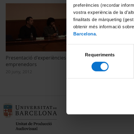
preferències (recordar infor
vostra experiència de la d’al
finalitats de màrqueting (gest
obtenir més informació sobre
Barcelona
.
Selecció
Requeriments
de
Presentació d'experiències de joves
consentiment
emprenedors
20 juny, 2012