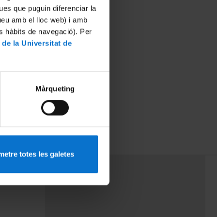
ues que puguin diferenciar la
tueu amb el lloc web) i amb
es hàbits de navegació). Per
 de la Universitat de
Màrqueting
etre totes les galetes
PEU 3
mes
Contacte