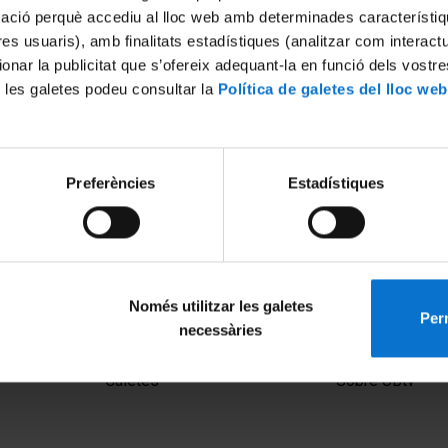
mació perquè accediu al lloc web amb determinades característiq
tres usuaris), amb finalitats estadístiques (analitzar com interac
ionar la publicitat que s’ofereix adequant-la en funció dels vostr
 les galetes podeu consultar la
Política de galetes del lloc web
Preferències
Estadístiques
Només utilitzar les galetes
Perm
necessàries
MENÚ PEU 1
PEU 2
Avís legal
Privadesa i ter
Galetes
Sobre UBtv