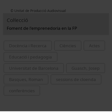
© Unitat de Producció Audiovisual
Col·lecció
Foment de l'emprenedoria en la FP
Docència i Recerca
Ciències
Actes
Educació i pedagogia
Universitat de Barcelona
Guasch, Josep
Basques, Roman
sessions de cloenda
conferències