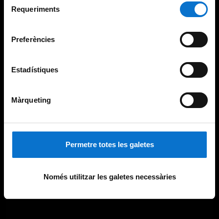
consultar la
Política de galetes del lloc web de la
Requeriments
de
Universitat de Barcelona
.
consentiment
Preferències
Estadístiques
Màrqueting
Permetre totes les galetes
Només utilitzar les galetes necessàries