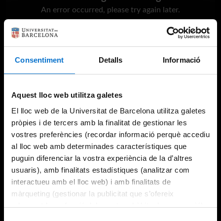
An error occurred, please try again later.
Try again
Consentiment
Detalls
Informació
Aquest lloc web utilitza galetes
El lloc web de la Universitat de Barcelona utilitza galetes
pròpies i de tercers amb la finalitat de gestionar les
vostres preferències (recordar informació perquè accediu
al lloc web amb determinades característiques que
puguin diferenciar la vostra experiència de la d’altres
usuaris), amb finalitats estadístiques (analitzar com
interactueu amb el lloc web) i amb finalitats de
màrqueting (gestionar la publicitat que s’ofereix
adequant-la en funció dels vostres hàbits de navegació).
Per obtenir més informació sobre les galetes podeu
Selecció