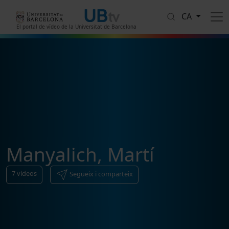
Vés al contingut
CA
El portal de vídeo de la Universitat de Barcelona
Manyalich, Martí
7
vídeos
Segueix i comparteix