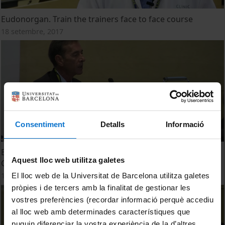
Eudonorgan. Train the trainers face to face course
18 setembre, 2017
Consentiment
Detalls
Informació
Eudonorgan. Train the trainers face to face course. Press
Aquest lloc web utilitza galetes
Conference
18 setembre, 2017
El lloc web de la Universitat de Barcelona utilitza galetes
pròpies i de tercers amb la finalitat de gestionar les
vostres preferències (recordar informació perquè accediu
al lloc web amb determinades característiques que
puguin diferenciar la vostra experiència de la d’altres