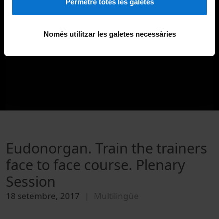
Permetre totes les galetes
Només utilitzar les galetes necessàries
Eudonorgan. Train the trainers
face to face course. Plenary
Session
18 setembre, 2017
Multilingüe