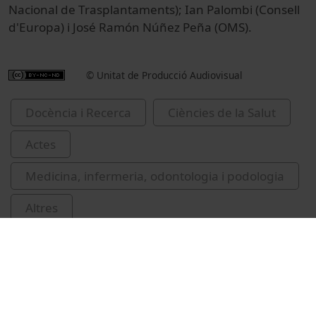
Nacional de Trasplantaments); Ian Palombi (Consell
d'Europa) i José Ramón Núñez Peña (OMS).
© Unitat de Producció Audiovisual
Docència i Recerca
Ciències de la Salut
Actes
Medicina, infermeria, odontologia i podologia
Altres
Facultat de Medicina i Ciències de la Salut
Manyalich, Martí
Cardellach, Francesc
McGeehan, Richard
congressos