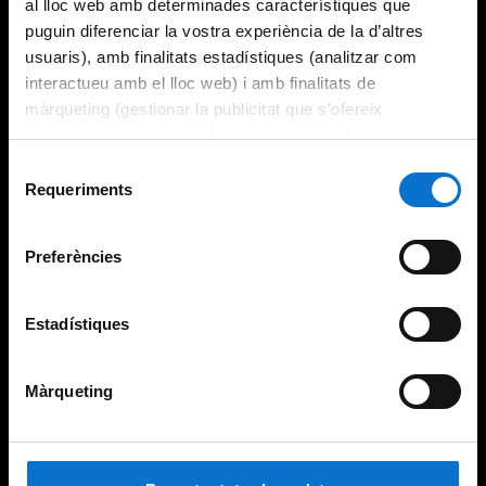
al lloc web amb determinades característiques que
puguin diferenciar la vostra experiència de la d’altres
usuaris), amb finalitats estadístiques (analitzar com
interactueu amb el lloc web) i amb finalitats de
màrqueting (gestionar la publicitat que s’ofereix
adequant-la en funció dels vostres hàbits de navegació).
Per obtenir més informació sobre les galetes podeu
Selecció
consultar la
Política de galetes del lloc web de la
Requeriments
de
Universitat de Barcelona
.
consentiment
Preferències
Estadístiques
Màrqueting