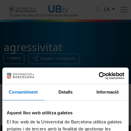
Vés al contingut
CA
El portal de vídeo de la Universitat de Barcelona
agressivitat
1
vídeos
Segueix i comparteix
Consentiment
Detalls
Informació
Ordenar
Aquest lloc web utilitza galetes
El lloc web de la Universitat de Barcelona utilitza galetes
pròpies i de tercers amb la finalitat de gestionar les