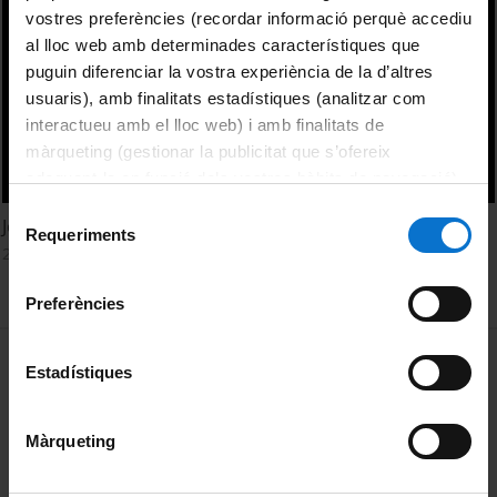
vostres preferències (recordar informació perquè accediu
al lloc web amb determinades característiques que
puguin diferenciar la vostra experiència de la d’altres
usuaris), amb finalitats estadístiques (analitzar com
interactueu amb el lloc web) i amb finalitats de
màrqueting (gestionar la publicitat que s’ofereix
adequant-la en funció dels vostres hàbits de navegació).
Per obtenir més informació sobre les galetes podeu
Selecció
Joves en risc: maduresa psicològica i agressivitat
consultar la
Política de galetes del lloc web de la
Requeriments
de
20 juny, 2014
Universitat de Barcelona
.
consentiment
Preferències
MENÚ PEU 1
Avís legal
Estadístiques
Galetes
Màrqueting
PEU 2
Privadesa i termes
Sobre UBtv