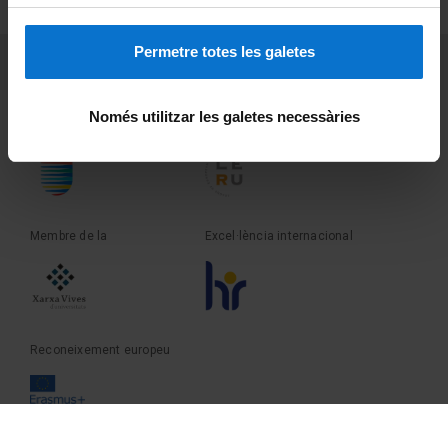
Sobre UBtv
Permetre totes les galetes
PEU 3
Contacte
Només utilitzar les galetes necessàries
Fundadora de la
Membre de la
Membre de la
Excel·lència internacional
Reconeixement europeu