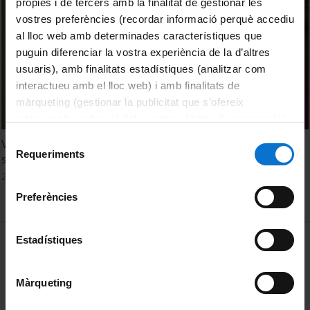
pròpies i de tercers amb la finalitat de gestionar les
vostres preferències (recordar informació perquè accediu
al lloc web amb determinades característiques que
puguin diferenciar la vostra experiència de la d’altres
usuaris), amb finalitats estadístiques (analitzar com
interactueu amb el lloc web) i amb finalitats de
màrqueting (gestionar la publicitat que s’ofereix
adequant-la en funció dels vostres hàbits de navegació).
Per obtenir més informació sobre les galetes podeu
Selecció
Valoració de l'estat químic i quantitatiu de les aigües
consultar la
Política de galetes del lloc web de la
Requeriments
de
subterrànies a Catalunya
Universitat de Barcelona
.
consentiment
26 juny, 2014
Preferències
MENÚ PEU 1
Estadístiques
Avís legal
Galetes
Màrqueting
PEU 2
Privadesa i termes