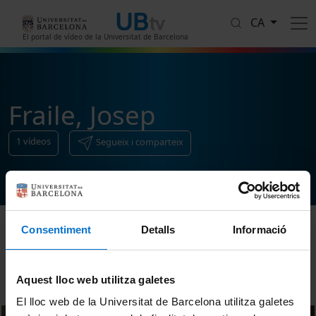
Vés al contingut
CA
El portal de vídeo de la Universitat de Barcelona
Fraile, Josep
1
vídeos
Segueix i comparteix
Consentiment
Detalls
Informació
Ordenar
Aquest lloc web utilitza galetes
El lloc web de la Universitat de Barcelona utilitza galetes