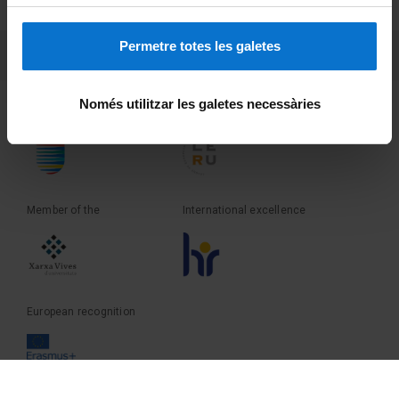
Terms and privacy
Permetre totes les galetes
PEU 3
Contact
Només utilitzar les galetes necessàries
Founder of the
Member of the
Member of the
International excellence
European recognition