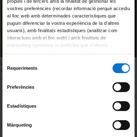
pròpies i de tercers amb la finalitat de gestionar les
vostres preferències (recordar informació perquè accediu
al lloc web amb determinades característiques que
puguin diferenciar la vostra experiència de la d’altres
usuaris), amb finalitats estadístiques (analitzar com
interactueu amb el lloc web) i amb finalitats de
màrqueting (gestionar la publicitat que s’ofereix
adequant-la en funció dels vostres hàbits de navegació).
Per obtenir més informació sobre les galetes podeu
Selecció
Valoració de l'estat químic i quantitatiu de les aigües
consultar la
Política de galetes del lloc web de la
Requeriments
de
subterrànies a Catalunya
Universitat de Barcelona
.
consentiment
26 June, 2014
Preferències
MENÚ PEU 1
Estadístiques
Legal notice
Cookies
Màrqueting
PEU 2
About UBtv