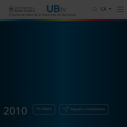
Vés al contingut
CA
El portal de vídeo de la Universitat de Barcelona
2010
10
vídeos
Segueix i comparteix