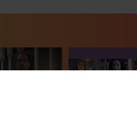
estudiants 2021 a la UB.
Taula rodona: La violència v
, rector
quotidiana contra les dones