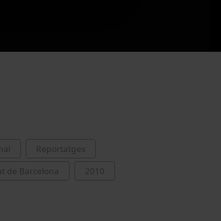
nal
Reportatges
at de Barcelona
2010