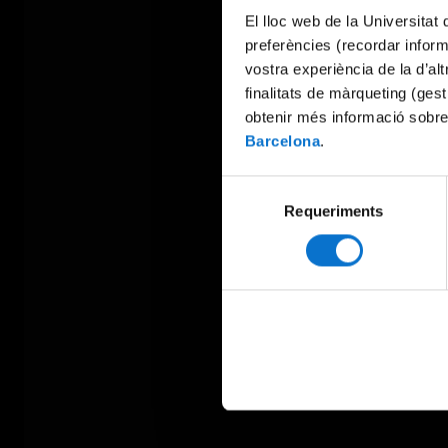
El lloc web de la Universitat 
preferències (recordar infor
vostra experiència de la d’al
finalitats de màrqueting (gest
obtenir més informació sobre
Barcelona
.
Selecció
Requeriments
de
consentiment