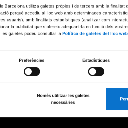
de Barcelona utilitza galetes pròpies i de tercers amb la finalitat
mació perquè accediu al lloc web amb determinades característiq
tres usuaris), amb finalitats estadístiques (analitzar com interac
ionar la publicitat que s’ofereix adequant-la en funció dels vostr
 les galetes podeu consultar la
Política de galetes del lloc web
Preferències
Estadístiques
Només utilitzar les galetes
Perm
necessàries