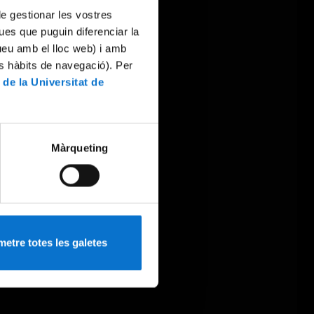
 de gestionar les vostres
ues que puguin diferenciar la
tueu amb el lloc web) i amb
es hàbits de navegació). Per
 de la Universitat de
Màrqueting
etre totes les galetes