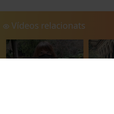
Vídeos relacionats
A la UB, estem al teu costat
Eleccions d’
Joan Guàrdia
18 febrer, 2021