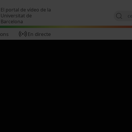
Vés al contingut
El portal de vídeo de la
Universitat de
Barcelona
ions
En directe