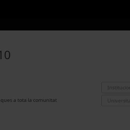
010
Institucio
nques a tota la comunitat
Universit