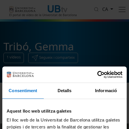
Vés al contingut
CA
El portal de vídeo de la Universitat de Barcelona
Tribó, Gemma
1
vídeos
Segueix i comparteix
Consentiment
Detalls
Informació
Ordenar
Aquest lloc web utilitza galetes
El lloc web de la Universitat de Barcelona utilitza galetes
pròpies i de tercers amb la finalitat de gestionar les