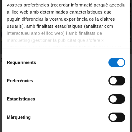
vostres preferències (recordar informació perquè accediu
al lloc web amb determinades característiques que
puguin diferenciar la vostra experiència de la d’altres
usuaris), amb finalitats estadístiques (analitzar com
interactueu amb el lloc web) i amb finalitats de
màrqueting (gestionar la publicitat que s’ofereix
adequant-la en funció dels vostres hàbits de navegació).
Per obtenir més informació sobre les galetes podeu
Selecció
El franquisme i l'oposició: Una bibliografia crítica
consultar la
Política de galetes del lloc web de la
Requeriments
de
20 febrer, 2020
Universitat de Barcelona
.
consentiment
Preferències
MENÚ PEU 1
Avís legal
Estadístiques
Galetes
Màrqueting
PEU 2
Privadesa i termes
Sobre UBtv