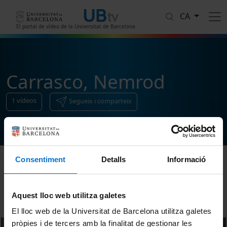
Vés al contingut
CA
El portal de vídeo de la Universitat de Barcelona
Carrasco, Nemrod
1
vídeos
Segueix i comparteix
Consentiment
Detalls
Informació
Ordenar
Aquest lloc web utilitza galetes
El lloc web de la Universitat de Barcelona utilitza galetes
pròpies i de tercers amb la finalitat de gestionar les