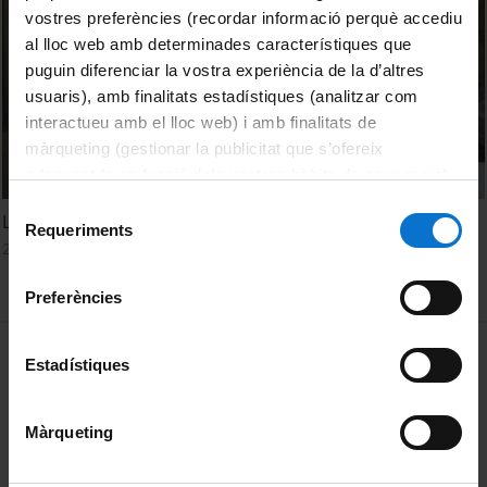
vostres preferències (recordar informació perquè accediu
al lloc web amb determinades característiques que
puguin diferenciar la vostra experiència de la d’altres
usuaris), amb finalitats estadístiques (analitzar com
interactueu amb el lloc web) i amb finalitats de
màrqueting (gestionar la publicitat que s’ofereix
adequant-la en funció dels vostres hàbits de navegació).
Per obtenir més informació sobre les galetes podeu
Selecció
L'empremta de la UB a Merlí Sapere Aude
consultar la
Política de galetes del lloc web de la
Requeriments
de
29 octubre, 2019
Universitat de Barcelona
.
consentiment
Preferències
MENÚ PEU 1
Avís legal
Estadístiques
Galetes
Màrqueting
PEU 2
Privadesa i termes
Sobre UBtv