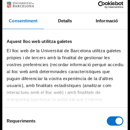
Consentiment
Detalls
Informació
Try again
Aquest lloc web utilitza galetes
El lloc web de la Universitat de Barcelona utilitza galetes
pròpies i de tercers amb la finalitat de gestionar les
vostres preferències (recordar informació perquè accediu
al lloc web amb determinades característiques que
puguin diferenciar la vostra experiència de la d’altres
usuaris), amb finalitats estadístiques (analitzar com
interactueu amb el lloc web) i amb finalitats de
màrqueting (gestionar la publicitat que s’ofereix
adequant-la en funció dels vostres hàbits de navegació).
Per obtenir més informació sobre les galetes podeu
Selecció
consultar la
Política de galetes del lloc web de la
Requeriments
de
Universitat de Barcelona
.
consentiment