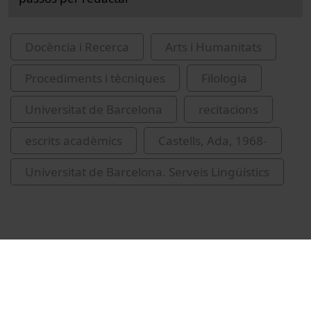
Docència i Recerca
Arts i Humanitats
Procediments i tècniques
Filologia
Universitat de Barcelona
recitacions
escrits acadèmics
Castells, Ada, 1968-
Universitat de Barcelona. Serveis Lingüístics
Vídeos relacionats