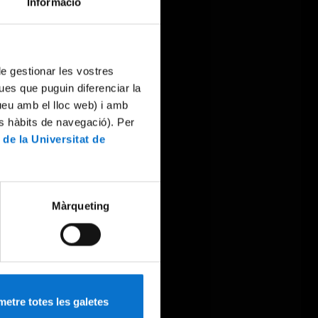
Informació
 de gestionar les vostres
ues que puguin diferenciar la
tueu amb el lloc web) i amb
es hàbits de navegació). Per
 de la Universitat de
Màrqueting
etre totes les galetes