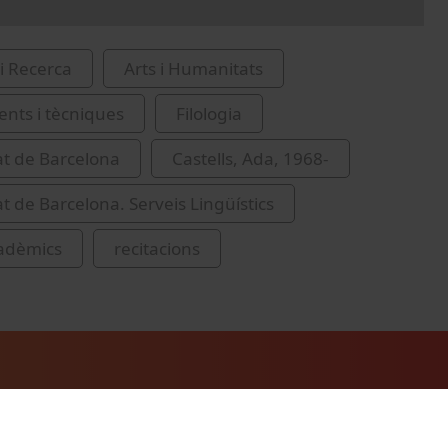
i Recerca
Arts i Humanitats
nts i tècniques
Filologia
at de Barcelona
Castells, Ada, 1968-
at de Barcelona. Serveis Lingüístics
cadèmics
recitacions