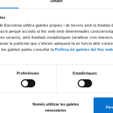
Detalls
Try again
etes
de Barcelona utilitza galetes pròpies i de tercers amb la finalitat
mació perquè accediu al lloc web amb determinades característiq
tres usuaris), amb finalitats estadístiques (analitzar com interac
ionar la publicitat que s’ofereix adequant-la en funció dels vostr
 les galetes podeu consultar la
Política de galetes del lloc web
Preferències
Estadístiques
Només utilitzar les galetes
Perm
necessàries