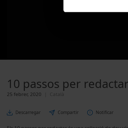
10 passos per redactar.
25 febrer, 2020
Català
Descarregar
Compartir
Notificar
Els 10 passos per redactar és una col·lecció de deu v