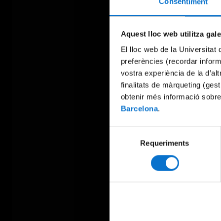
Consentiment
Aquest lloc web utilitza gal
El lloc web de la Universitat 
preferències (recordar infor
vostra experiència de la d’al
finalitats de màrqueting (gest
obtenir més informació sobre
Barcelona
.
Selecció
Requeriments
de
consentiment