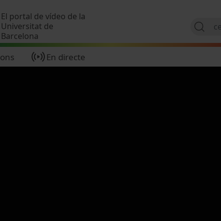
Vés al contingut
El portal de vídeo de la
Universitat de
Barcelona
ions
En directe