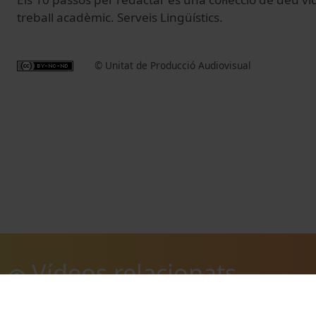
treball acadèmic. Serveis Lingüístics.
© Unitat de Producció Audiovisual
Vídeos relacionats