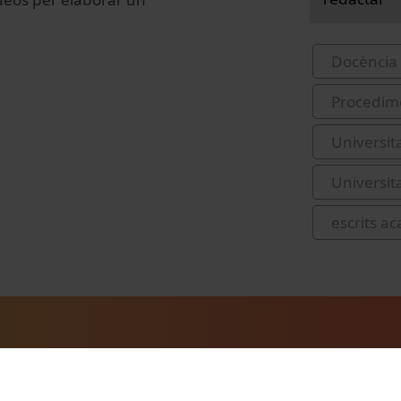
Docència 
Procedime
Universit
Universit
escrits a