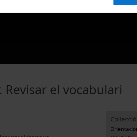
 Revisar el vocabulari
Col·lecció
Orientacio
redactar
ídeos per elaborar un