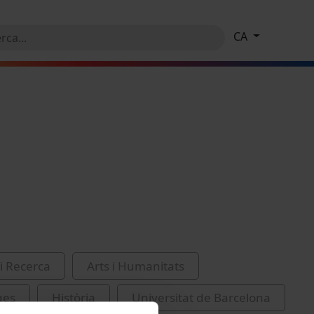
CA
i Recerca
Arts i Humanitats
ges
Història
Universitat de Barcelona