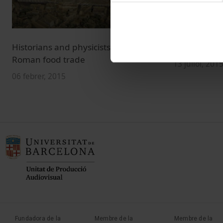
Historians and physicists study
El gran fossa
Roman food trade
13 juliol, 201
06 febrer, 2015
Fundadora de la
Membre de la
Membre de la