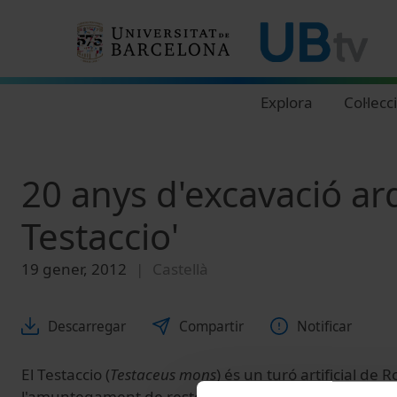
Navegació principal
Explora
Col·lecc
20 anys d'excavació ar
Testaccio'
19 gener, 2012
Castellà
Descarregar
Compartir
Notificar
El Testaccio (
Testaceus mons
) és un turó artificial de
l'amuntegament de restes de milions d'àmfores d'oli, s