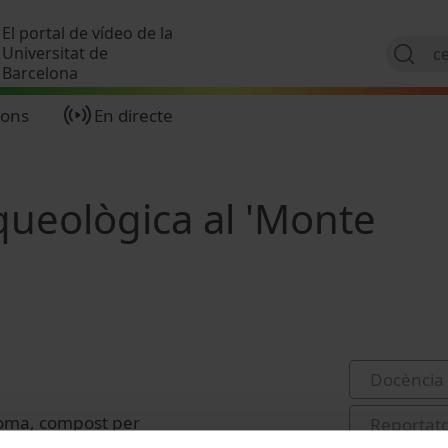
Vés al contingut
El portal de vídeo de la
Universitat de
Barcelona
ions
En directe
queològica al 'Monte
Docència 
 Roma, compost per
Reportat
ituat entre l'Aventí, els