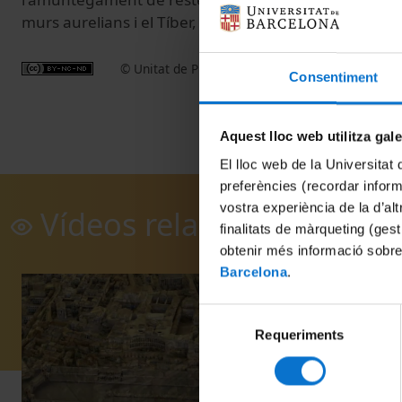
murs aurelians i el Tíber, a la regió XIII augustea.
© Unitat de Producció Audiovisual
Consentiment
Aquest lloc web utilitza gal
El lloc web de la Universitat 
preferències (recordar infor
vostra experiència de la d’al
Vídeos relacionats
finalitats de màrqueting (gest
obtenir més informació sobre
Barcelona
.
Selecció
Requeriments
de
consentiment