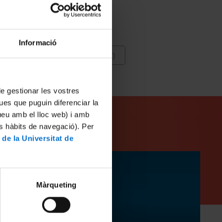
e Geografia i Història
odríguez, José
Informació
(Itàlia : Jaciment arqueològic)
 de gestionar les vostres
ues que puguin diferenciar la
tueu amb el lloc web) i amb
es hàbits de navegació). Per
 de la Universitat de
Màrqueting