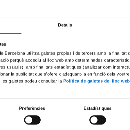
Facultat d
Remesal R
Detalls
Testaccio 
etes
de Barcelona utilitza galetes pròpies i de tercers amb la finalitat
mació perquè accediu al lloc web amb determinades característiq
tres usuaris), amb finalitats estadístiques (analitzar com interac
ionar la publicitat que s’ofereix adequant-la en funció dels vostr
 les galetes podeu consultar la
Política de galetes del lloc web
Preferències
Estadístiques