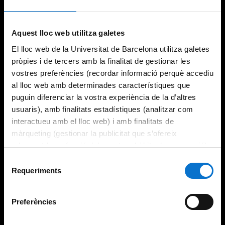
Try again
Aquest lloc web utilitza galetes
El lloc web de la Universitat de Barcelona utilitza galetes
pròpies i de tercers amb la finalitat de gestionar les
vostres preferències (recordar informació perquè accediu
al lloc web amb determinades característiques que
puguin diferenciar la vostra experiència de la d’altres
usuaris), amb finalitats estadístiques (analitzar com
interactueu amb el lloc web) i amb finalitats de
màrqueting (gestionar la publicitat que s’ofereix
adequant-la en funció dels vostres hàbits de navegació).
Per obtenir més informació sobre les galetes podeu
Selecció
consultar la
Política de galetes del lloc web de la
Requeriments
de
Universitat de Barcelona
.
consentiment
Preferències