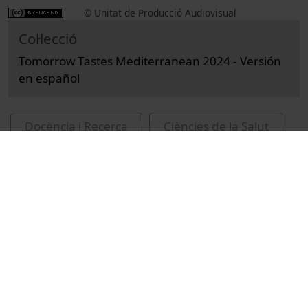
© Unitat de Producció Audiovisual
Col·lecció
Tomorrow Tastes Mediterranean 2024 - Versión
en español
Docència i Recerca
Ciències de la Salut
Actes
Nutrició humana i dietètica
Universitat de Barcelona
Facultat de Farmàcia i Ciències de l'Alimentació
sessions de cloenda
conferències
2024
Drescher, Greg