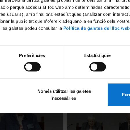
de Barcelona utilitza galetes pròpies i de tercers amb la finalitat
mació perquè accediu al lloc web amb determinades característiq
tres usuaris), amb finalitats estadístiques (analitzar com interac
ionar la publicitat que s’ofereix adequant-la en funció dels vostr
 les galetes podeu consultar la
Política de galetes del lloc web
Preferències
Estadístiques
ssion 1. The Mediterranean
TTM 2024. Session 5. Connec
Impact in 2025 - From the
Principles of the Mediterran
rch to the Emergence of
the Healthy Food Cultures of
icine
14 octubre, 2024
24
Només utilitzar les galetes
Perm
necessàries