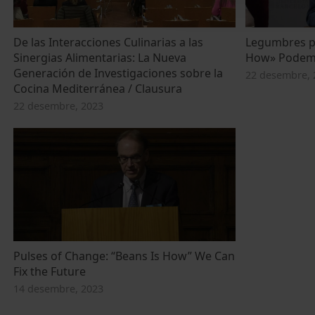
De las Interacciones Culinarias a las
Legumbres pa
Sinergias Alimentarias: La Nueva
How» Podemos
Generación de Investigaciones sobre la
22 desembre, 
Cocina Mediterránea / Clausura
22 desembre, 2023
Pulses of Change: “Beans Is How” We Can
Fix the Future
14 desembre, 2023