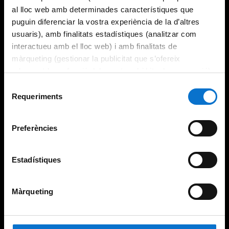
al lloc web amb determinades característiques que
puguin diferenciar la vostra experiència de la d’altres
usuaris), amb finalitats estadístiques (analitzar com
interactueu amb el lloc web) i amb finalitats de
màrqueting (gestionar la publicitat que s’ofereix
adequant-la en funció dels vostres hàbits de navegació).
Per obtenir més informació sobre les galetes podeu
Selecció
consultar la
Política de galetes del lloc web de la
Requeriments
de
Universitat de Barcelona
.
consentiment
Preferències
Estadístiques
Màrqueting