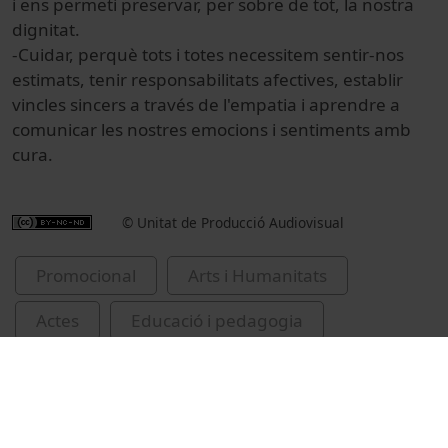
i ens permeti preservar, per sobre de tot, la nostra
dignitat.
-Cuidar, perquè tots i totes necessitem sentir-nos
estimats, tenir responsabilitats afectives, establir
vincles sincers a través de l'empatia i aprendre a
comunicar les nostres emocions i sentiments amb
cura.
© Unitat de Producció Audiovisual
Promocional
Arts i Humanitats
Actes
Educació i pedagogia
Universitat de Barcelona
relacions home-dona