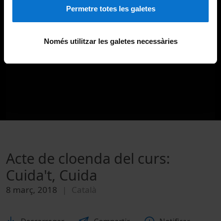
Permetre totes les galetes
Només utilitzar les galetes necessàries
Acte de cloenda del curs:
Cuida't, Cuida
8 març, 2018
Català