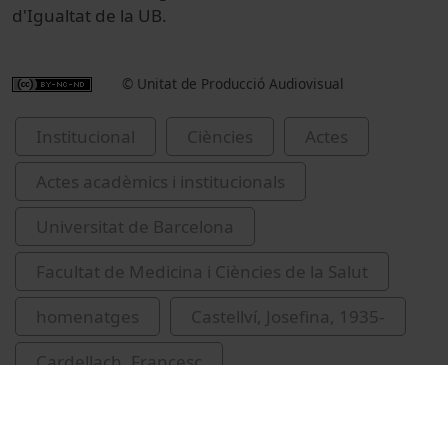
d'Igualtat de la UB.
© Unitat de Producció Audiovisual
Institucional
Ciències
Actes
Actes acadèmics i institucionals
Universitat de Barcelona
Facultat de Medicina i Ciències de la Salut
homenatges
Castellví, Josefina, 1935-
Cardellach, Francesc
Ramírez Sarrió, Dídac, 1946-