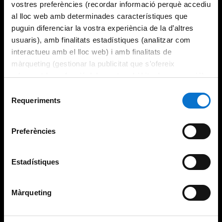
vostres preferències (recordar informació perquè accediu
al lloc web amb determinades característiques que
puguin diferenciar la vostra experiència de la d’altres
usuaris), amb finalitats estadístiques (analitzar com
interactueu amb el lloc web) i amb finalitats de
màrqueting (gestionar la publicitat que s’ofereix
adequant-la en funció dels vostres hàbits de navegació).
Per obtenir més informació sobre les galetes podeu
Selecció
consultar la
Política de galetes del lloc web de la
Requeriments
de
Universitat de Barcelona
.
consentiment
Preferències
Estadístiques
Màrqueting