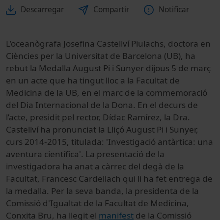
Descarregar
Compartir
Notificar
L’oceanògrafa Josefina Castellví Piulachs
, doctora en
Ciències per la Universitat de Barcelona (UB), ha
rebut la Medalla August Pi i Sunyer dijous 5 de març
en un acte que ha tingut lloc a la Facultat de
Medicina de la UB, en el marc de la commemoració
del Dia Internacional de la Dona. En el decurs de
l’acte, presidit pel rector, Dídac Ramírez, la Dra.
Castellví ha pronunciat la Lliçó
August Pi i Sunyer,
curs 2014-2015, titulada: '
Investigació antàrtica: una
aventura científica'
. La presentació de la
investigadora ha anat a càrrec del degà de la
Facultat, Francesc Cardellach qui li ha fet entrega de
la medalla. Per la seva banda, la
presidenta de la
Comissió d'Igualtat de la Facultat de Medicina,
Conxita Bru, ha llegit el
manifest
de la Comissió