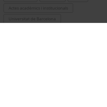
Actes acadèmics i institucionals
Universitat de Barcelona
Facultat de Ciències de la Terra
Riba i Arderiu, Oriol, 1923-2011
Marzo, M.
Canals Artigas, Miquel
Pascual, Ramon (Pascual de Sans)
Giner, Salvador, 1934-
Ramírez Sarrió, Dídac, 1946-
homenatges pòstums