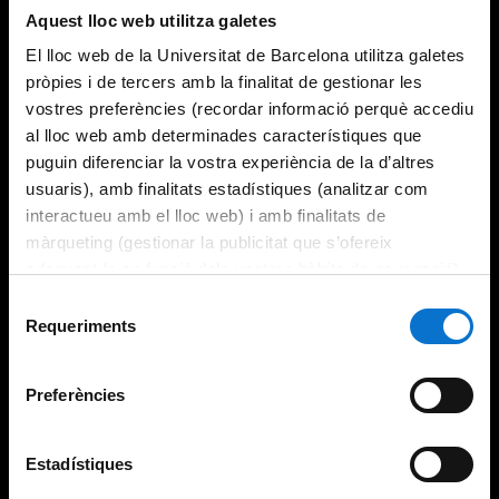
Aquest lloc web utilitza galetes
El lloc web de la Universitat de Barcelona utilitza galetes
pròpies i de tercers amb la finalitat de gestionar les
vostres preferències (recordar informació perquè accediu
al lloc web amb determinades característiques que
puguin diferenciar la vostra experiència de la d’altres
usuaris), amb finalitats estadístiques (analitzar com
interactueu amb el lloc web) i amb finalitats de
màrqueting (gestionar la publicitat que s’ofereix
adequant-la en funció dels vostres hàbits de navegació).
Per obtenir més informació sobre les galetes podeu
Selecció
consultar la
Política de galetes del lloc web de la
Requeriments
de
Universitat de Barcelona
.
consentiment
Preferències
Estadístiques