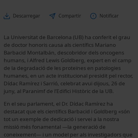
Descarregar
Compartir
Notificar
La Universitat de Barcelona (UB) ha conferit el grau
de doctor honoris causa als científics Mariano
Barbacid Montalbán, descobridor dels oncogens
humans, i Alfred Lewis Goldberg, expert en el camp
de la degradació de les proteïnes en patologies
humanes, en un acte institucional presidit pel rector,
Dídac Ramírez i Sarrió, celebrat avui dijous, 26 de
juny, al Paranimf de l’Edifici Històric de la UB.
En el seu parlament, el Dr. Dídac Ramírez ha
destacat que els científics Barbacid i Goldberg «són
tot un exemple de dedicació i servei a la nostra
missió més fonamental —la generació de
coneixement— i un model per als investigadors que