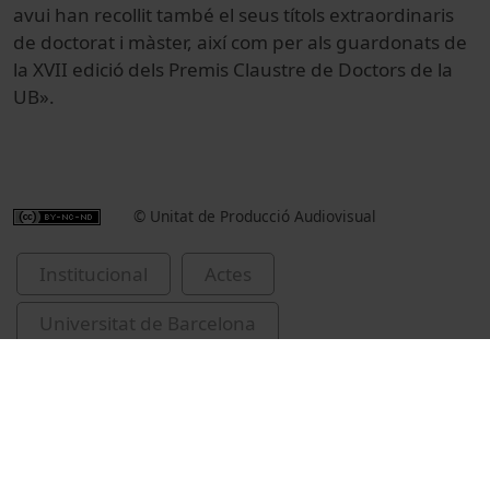
avui han recollit també el seus títols extraordinaris
de doctorat i màster, així com per als guardonats de
la XVII edició dels Premis Claustre de Doctors de la
UB».
© Unitat de Producció Audiovisual
Institucional
Actes
Universitat de Barcelona
Lewis Goldberg, Alfred
Barbacid, Mariano
investidures de Doctors Honoris Causa