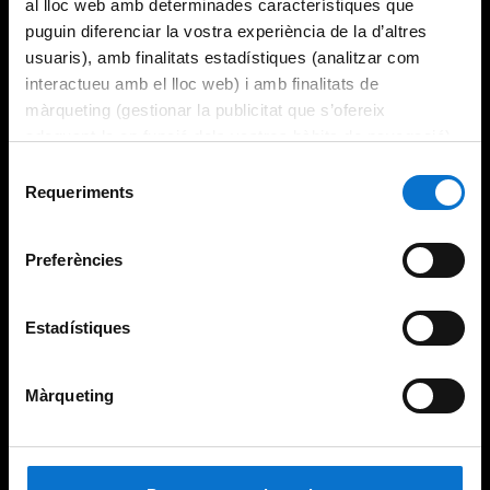
al lloc web amb determinades característiques que
puguin diferenciar la vostra experiència de la d’altres
usuaris), amb finalitats estadístiques (analitzar com
interactueu amb el lloc web) i amb finalitats de
màrqueting (gestionar la publicitat que s’ofereix
adequant-la en funció dels vostres hàbits de navegació).
Per obtenir més informació sobre les galetes podeu
Selecció
consultar la
Política de galetes del lloc web de la
Requeriments
de
Universitat de Barcelona
.
consentiment
Preferències
Estadístiques
Màrqueting