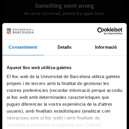
Something went wrong
An error occurred, please try again later.
Try again
Consentiment
Detalls
Informació
Aquest lloc web utilitza galetes
El lloc web de la Universitat de Barcelona utilitza galetes
pròpies i de tercers amb la finalitat de gestionar les
vostres preferències (recordar informació perquè accediu
al lloc web amb determinades característiques que
puguin diferenciar la vostra experiència de la d’altres
usuaris), amb finalitats estadístiques (analitzar com
interactueu amb el lloc web) i amb finalitats de
màrqueting (gestionar la publicitat que s’ofereix