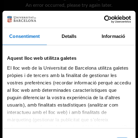
An error occurred, please try again later.
Try again
Consentiment
Detalls
Informació
Aquest lloc web utilitza galetes
El lloc web de la Universitat de Barcelona utilitza galetes
pròpies i de tercers amb la finalitat de gestionar les
vostres preferències (recordar informació perquè accediu
al lloc web amb determinades característiques que
puguin diferenciar la vostra experiència de la d’altres
usuaris), amb finalitats estadístiques (analitzar com
interactueu amb el lloc web) i amb finalitats de
màrqueting (gestionar la publicitat que s’ofereix
adequant-la en funció dels vostres hàbits de navegació).
Per obtenir més informació sobre les galetes podeu
Selecció