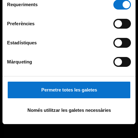
consultar la
Política de galetes del lloc web de la
Requeriments
de
Universitat de Barcelona
.
consentiment
Preferències
Estadístiques
Màrqueting
Permetre totes les galetes
Només utilitzar les galetes necessàries