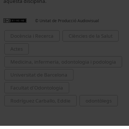
aquesta disciplina.
© Unitat de Producció Audiovisual
Docència i Recerca
Ciències de la Salut
Actes
Medicina, infermeria, odontologia i podologia
Universitat de Barcelona
Facultat d'Odontologia
Rodríguez Carballo, Eddie
odontòlegs