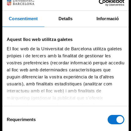
Consentiment
Detalls
Informació
Try again
Aquest lloc web utilitza galetes
El lloc web de la Universitat de Barcelona utilitza galetes
pròpies i de tercers amb la finalitat de gestionar les
vostres preferències (recordar informació perquè accediu
al lloc web amb determinades característiques que
puguin diferenciar la vostra experiència de la d’altres
usuaris), amb finalitats estadístiques (analitzar com
interactueu amb el lloc web) i amb finalitats de
màrqueting (gestionar la publicitat que s’ofereix
adequant-la en funció dels vostres hàbits de navegació).
Per obtenir més informació sobre les galetes podeu
Selecció
consultar la
Política de galetes del lloc web de la
Requeriments
de
Universitat de Barcelona
.
consentiment