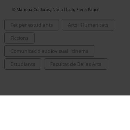
© Mariona Coiduras, Núria Lluch, Elena Pauné
Fet per estudiants
Arts i Humanitats
Ficcions
Comunicació audiovisual i cinema
Estudiants
Facultat de Belles Arts
Vídeos relacionats