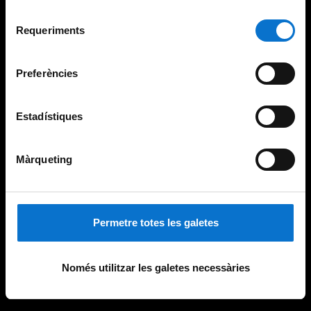
Per obtenir més informació sobre les galetes podeu
Selecció
consultar la
Política de galetes del lloc web de la
Requeriments
de
Universitat de Barcelona
.
consentiment
Preferències
Estadístiques
Màrqueting
Permetre totes les galetes
Només utilitzar les galetes necessàries