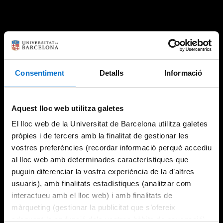
Consentiment
Detalls
Informació
Aquest lloc web utilitza galetes
El lloc web de la Universitat de Barcelona utilitza galetes
pròpies i de tercers amb la finalitat de gestionar les
vostres preferències (recordar informació perquè accediu
al lloc web amb determinades característiques que
puguin diferenciar la vostra experiència de la d’altres
usuaris), amb finalitats estadístiques (analitzar com
interactueu amb el lloc web) i amb finalitats de
màrqueting (gestionar la publicitat que s’ofereix
adequant-la en funció dels vostres hàbits de navegació).