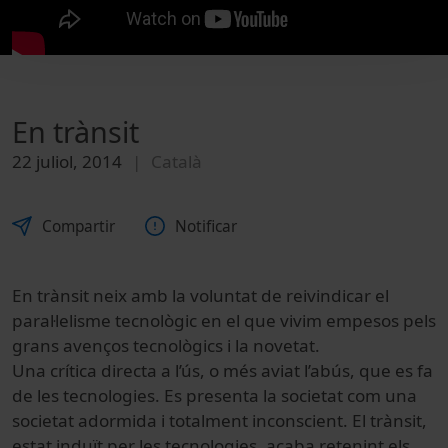
En trànsit
22 juliol, 2014
Català
Compartir
Notificar
En trànsit neix amb la voluntat de reivindicar el
paral·lelisme tecnològic en el que vivim empesos pels
grans avenços tecnològics i la novetat.
Una crítica directa a l’ús, o més aviat l’abús, que es fa
de les tecnologies. Es presenta la societat com una
societat adormida i totalment inconscient. El trànsit,
estat induït per les tecnologies, acaba retenint els