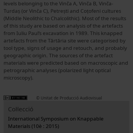
levels belonging to the Vinča A, Vinča B, Vinča-
Turdaș (or Vinča C), Petrești and Coțofeni cultures
(Middle Neolithic to Chalcolithic). Most of the results
of this study are based on analysis of the artefacts
from Iuliu Paul’s excavation in 1989. This knapped
artefacts from the Tărtăria site were categorised by
tool type, signs of usage and retouch, and probably
geographic origin. The sources of the artefact
materials were predicted based on macroscopic and
petrographic analyses (polarized light optical
microscopy).
© Unitat de Producció Audiovisual
Col·lecció
International Symposium on Knappable
Materials (10è : 2015)