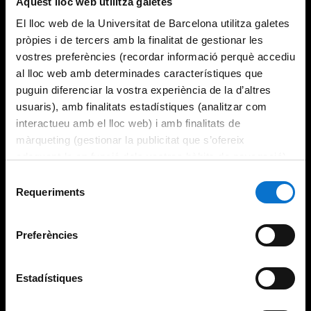
Aquest lloc web utilitza galetes
El lloc web de la Universitat de Barcelona utilitza galetes
pròpies i de tercers amb la finalitat de gestionar les
vostres preferències (recordar informació perquè accediu
al lloc web amb determinades característiques que
puguin diferenciar la vostra experiència de la d’altres
usuaris), amb finalitats estadístiques (analitzar com
interactueu amb el lloc web) i amb finalitats de
màrqueting (gestionar la publicitat que s’ofereix
adequant-la en funció dels vostres hàbits de navegació).
Per obtenir més informació sobre les galetes podeu
Selecció
consultar la
Política de galetes del lloc web de la
Requeriments
de
Universitat de Barcelona
.
consentiment
Preferències
Estadístiques