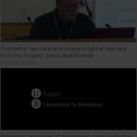
Chalcolithic raw material economy in light of new data
from the 'Przyjaźń'. Janusz Budziszewski
9 setembre, 2015
Processing techniques of the knapped stone production