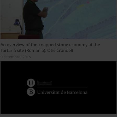
An overview of the knapped stone economy at the
Tartaria site (Romania). Otis Crandell
9 setembre, 2015