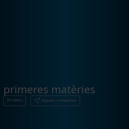
primeres matèries
29
vídeos
Segueix i comparteix