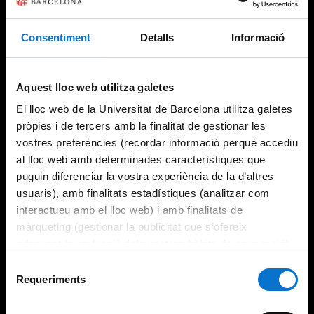
Consentiment
Detalls
Informació
Try again
Aquest lloc web utilitza galetes
El lloc web de la Universitat de Barcelona utilitza galetes
pròpies i de tercers amb la finalitat de gestionar les
vostres preferències (recordar informació perquè accediu
al lloc web amb determinades característiques que
puguin diferenciar la vostra experiència de la d’altres
usuaris), amb finalitats estadístiques (analitzar com
interactueu amb el lloc web) i amb finalitats de
màrqueting (gestionar la publicitat que s’ofereix
adequant-la en funció dels vostres hàbits de navegació).
Per obtenir més informació sobre les galetes podeu
Selecció
consultar la
Política de galetes del lloc web de la
Requeriments
de
Universitat de Barcelona
.
consentiment