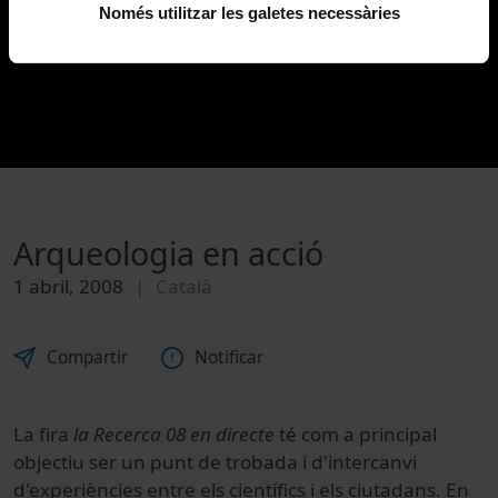
Només utilitzar les galetes necessàries
Arqueologia en acció
1 abril, 2008
Català
Compartir
Notificar
La fira
la Recerca 08 en directe
té com a principal
objectiu ser un punt de trobada i d'intercanvi
d'experiències entre els científics i els ciutadans. En