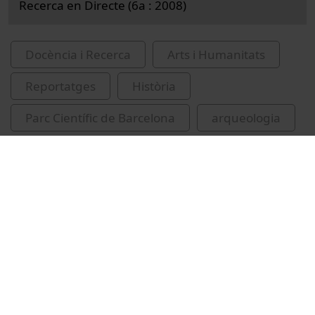
Recerca en Directe (6a : 2008)
Docència i Recerca
Arts i Humanitats
Reportatges
Història
Parc Científic de Barcelona
arqueologia
Universitat de Barcelona. Grup de Recerques
en Arqueologia Protohistòrica
Vídeos relacionats