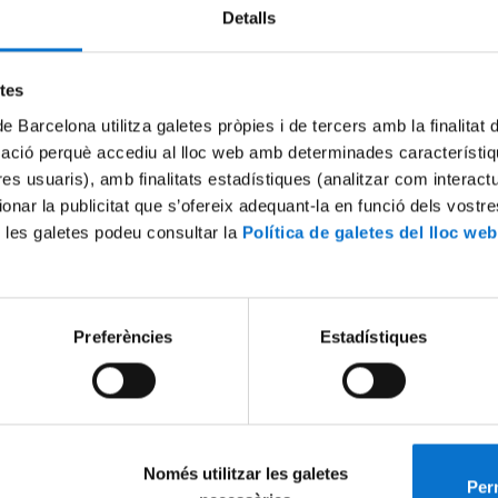
Detalls
Try again
etes
de Barcelona utilitza galetes pròpies i de tercers amb la finalitat
mació perquè accediu al lloc web amb determinades característiq
tres usuaris), amb finalitats estadístiques (analitzar com interac
ionar la publicitat que s’ofereix adequant-la en funció dels vostr
 les galetes podeu consultar la
Política de galetes del lloc web
Preferències
Estadístiques
Només utilitzar les galetes
Perm