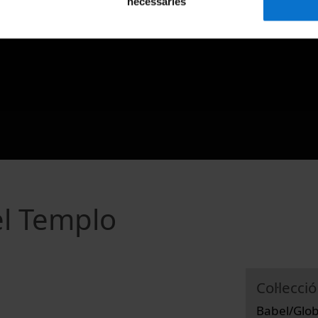
necessàries
el Templo
Col·lecció
Babel/Globa