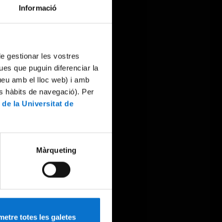
Informació
 de gestionar les vostres
ues que puguin diferenciar la
tueu amb el lloc web) i amb
es hàbits de navegació). Per
 de la Universitat de
Màrqueting
etre totes les galetes