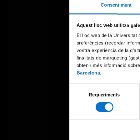
Consentiment
Aquest lloc web utilitza gal
El lloc web de la Universitat 
preferències (recordar infor
vostra experiència de la d’al
finalitats de màrqueting (gest
obtenir més informació sobre
Barcelona
.
Selecció
Requeriments
de
consentiment