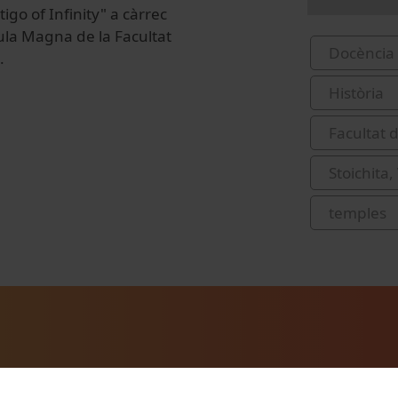
go of Infinity" a càrrec
'Aula Magna de la Facultat
Docència 
.
Història
Facultat d
Stoichita,
temples