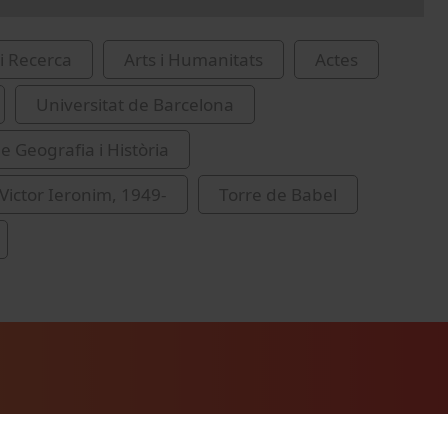
i Recerca
Arts i Humanitats
Actes
Universitat de Barcelona
e Geografia i Història
 Victor Ieronim, 1949-
Torre de Babel