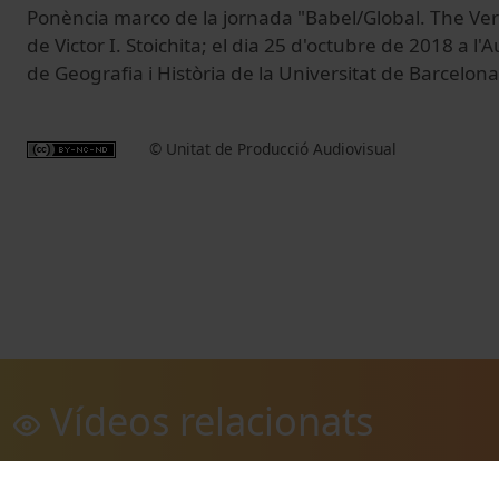
Ponència marco de la jornada "Babel/Global. The Verti
de Victor I. Stoichita; el dia 25 d'octubre de 2018 a l
de Geografia i Història de la Universitat de Barcelona
© Unitat de Producció Audiovisual
Vídeos relacionats