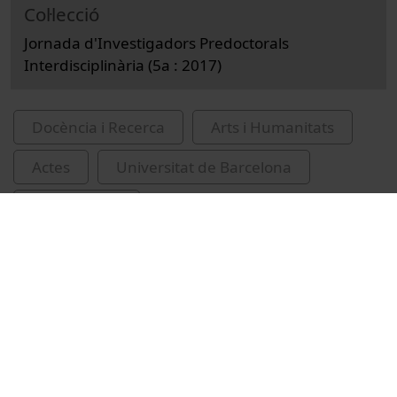
Col·lecció
Jornada d'Investigadors Predoctorals
Interdisciplinària (5a : 2017)
Docència i Recerca
Arts i Humanitats
Actes
Universitat de Barcelona
Kunde, Karo
Jornada d'Investigadors Predoctorals
Interdisciplinària