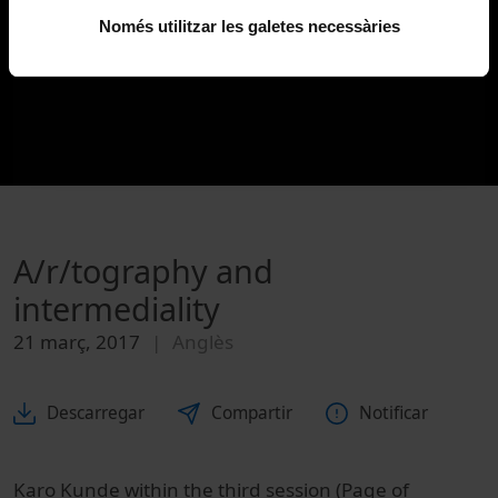
Només utilitzar les galetes necessàries
A/r/tography and
intermediality
21 març, 2017
Anglès
Descarregar
Compartir
Notificar
Karo Kunde within the third session (Page of