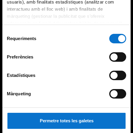
usuaris), amb finalitats estadístiques (analitzar com
interactueu amb el lloc web) i amb finalitats de
màrqueting (gestionar la publicitat que s’ofereix
adequant-la en funció dels vostres hàbits de navegació).
Per obtenir més informació sobre les galetes podeu
Selecció
consultar la
Política de galetes del lloc web de la
Requeriments
de
Universitat de Barcelona
.
consentiment
Preferències
Estadístiques
Màrqueting
Permetre totes les galetes