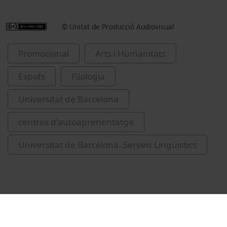
© Unitat de Producció Audiovisual
Promocional
Arts i Humanitats
Espots
Filologia
Universitat de Barcelona
centres d'autoaprenentatge
Universitat de Barcelona. Serveis Lingüístics