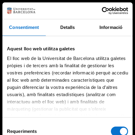
Consentiment
Detalls
Informació
Aquest lloc web utilitza galetes
El lloc web de la Universitat de Barcelona utilitza galetes
pròpies i de tercers amb la finalitat de gestionar les
vostres preferències (recordar informació perquè accediu
al lloc web amb determinades característiques que
puguin diferenciar la vostra experiència de la d’altres
usuaris), amb finalitats estadístiques (analitzar com
interactueu amb el lloc web) i amb finalitats de
màrqueting (gestionar la publicitat que s’ofereix
adequant-la en funció dels vostres hàbits de navegació).
Per obtenir més informació sobre les galetes podeu
Selecció
consultar la
Política de galetes del lloc web de la
Requeriments
de