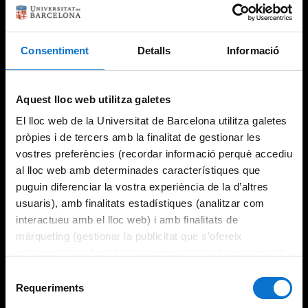
Consentiment
Detalls
Informació
Try again
Aquest lloc web utilitza galetes
El lloc web de la Universitat de Barcelona utilitza galetes
pròpies i de tercers amb la finalitat de gestionar les
vostres preferències (recordar informació perquè accediu
al lloc web amb determinades característiques que
puguin diferenciar la vostra experiència de la d’altres
usuaris), amb finalitats estadístiques (analitzar com
interactueu amb el lloc web) i amb finalitats de
màrqueting (gestionar la publicitat que s’ofereix
adequant-la en funció dels vostres hàbits de navegació).
Per obtenir més informació sobre les galetes podeu
Selecció
consultar la
Política de galetes del lloc web de la
Requeriments
de
Universitat de Barcelona
.
consentiment