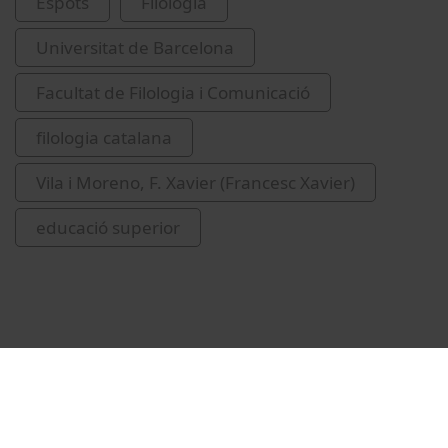
Espots
Filologia
Universitat de Barcelona
Facultat de Filologia i Comunicació
filologia catalana
Vila i Moreno, F. Xavier (Francesc Xavier)
educació superior
Vídeos relacionats