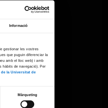
Informació
 de gestionar les vostres
ues que puguin diferenciar la
tueu amb el lloc web) i amb
es hàbits de navegació). Per
 de la Universitat de
Màrqueting