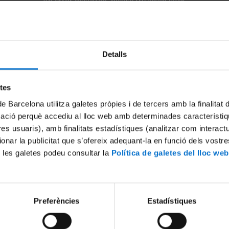
An error occurred, please try again later.
Try again
Detalls
etes
de Barcelona utilitza galetes pròpies i de tercers amb la finalitat
mació perquè accediu al lloc web amb determinades característiq
tres usuaris), amb finalitats estadístiques (analitzar com interac
ionar la publicitat que s’ofereix adequant-la en funció dels vostr
 les galetes podeu consultar la
Política de galetes del lloc web
Preferències
Estadístiques