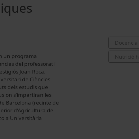
miques
Docència 
 en un programa
Nutrició 
ncies del professorat i
estigiós Joan Roca.
iversitari de
Ciències
uts dels estudis que
s on s’impartiran les
 de Barcelona
(recinte de
erior d’Agricultura de
cola Universitària