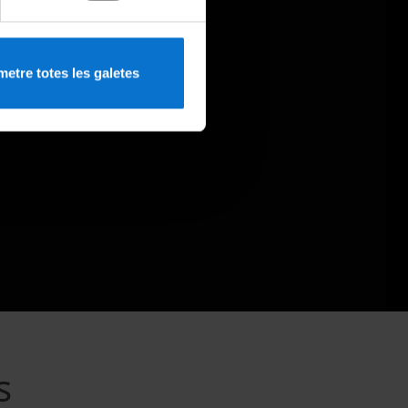
etre totes les galetes
s