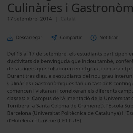
Culinàries i Gastronò
17 setembre, 2014
Català
Descarregar
Compartir
Notificar
Del 15 al 17 de setembre, els estudiants participen
d’activitats de benvinguda que inclou també, conferè
dels cuiners que col·laboren en el grau, com ara el pr
Durant tres dies, els estudiants del nou grau interun
Culinàries i Gastronòmiques
fan un tast dels conting
comencen i visitaran i coneixeran els diferents campu
classes: el C
ampus de l’Alimentació de la Universitat
Torribera, a Santa Coloma de Gramenet), l’
Escola Sup
Barcelona (Universitat Politècnica de Catalunya) i l’
Es
d’Hoteleria i Turisme
(CETT-UB).