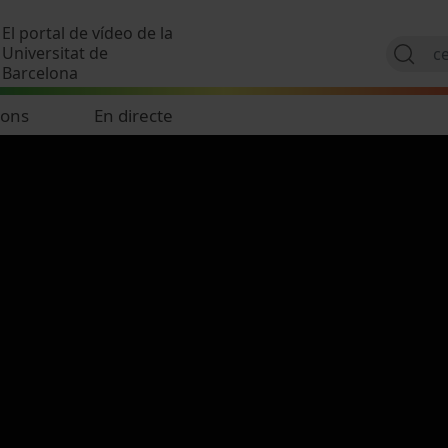
Vés al contingut
El portal de vídeo de la
Universitat de
Barcelona
ions
En directe