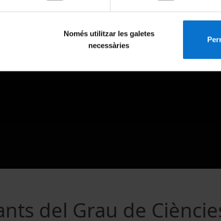
Només utilitzar les galetes
Perm
necessàries
nts del Grau de Cièncie