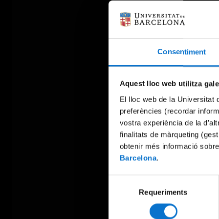
Consentiment
Aquest lloc web utilitza gal
El lloc web de la Universitat 
preferències (recordar infor
vostra experiència de la d’al
finalitats de màrqueting (gest
obtenir més informació sobre
Barcelona
.
Selecció
Requeriments
de
consentiment