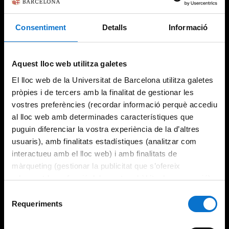
Consentiment
Detalls
Informació
Aquest lloc web utilitza galetes
El lloc web de la Universitat de Barcelona utilitza galetes
pròpies i de tercers amb la finalitat de gestionar les
vostres preferències (recordar informació perquè accediu
al lloc web amb determinades característiques que
puguin diferenciar la vostra experiència de la d’altres
usuaris), amb finalitats estadístiques (analitzar com
interactueu amb el lloc web) i amb finalitats de
màrqueting (gestionar la publicitat que s’ofereix
adequant-la en funció dels vostres hàbits de navegació).
Per obtenir més informació sobre les galetes podeu
Selecció
consultar la
Política de galetes del lloc web de la
Requeriments
de
Universitat de Barcelona
.
consentiment