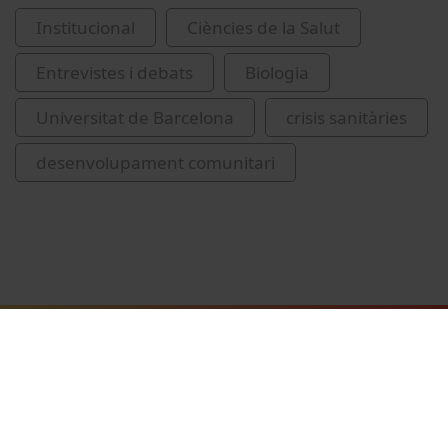
Institucional
Ciències de la Salut
Entrevistes i debats
Biologia
Universitat de Barcelona
crisis sanitàries
desenvolupament comunitari
Vídeos relacionats