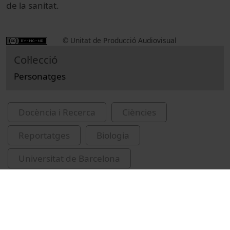
de la sanitat.
© Unitat de Producció Audiovisual
Col·lecció
Personatges
Docència i Recerca
Ciències
Reportatges
Biologia
Universitat de Barcelona
Facultat de Biologia
investigadors
investigació
autisme
genètica
Cormand Rifà, Bru