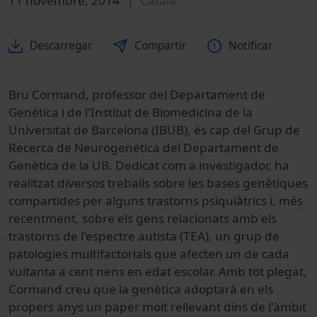
11 novembre, 2014
Català
Descarregar
Compartir
Notificar
Bru
Cormand
,
professor del
Departament
de
Genètica
i de l'Institut
de Biomedicina
de la
Universitat de Barcelona
(
IBUB
), é
s cap del
Grup
de
Recerca
de
Neurogenètica
del Departament
de
Genètica de la
UB
. Dedicat com a
investigador,
ha
realitzat diversos
treballs sobre
les
bases
genètiques
compartides
per alguns
trastorns
psiquiàtrics
i
, més
recentment
, sobre els
gens relacionats
amb
els
trastorns de l'espectre
autista
(
TEA
)
, un grup
de
patologies
multifactorials
que afecten
un de cada
vuitanta a cent
nens
en edat
escolar. Amb tot plegat,
Cormand creu que la genètica adoptarà en els
propers anys un paper molt rellevant dins de l'àmbit