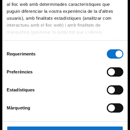
al lloc web amb determinades característiques que
puguin diferenciar la vostra experiència de la d’altres
usuaris), amb finalitats estadístiques (analitzar com
interactueu amb el lloc web) i amb finalitats de
màrqueting (gestionar la publicitat que s’ofereix
adequant-la en funció dels vostres hàbits de navegació).
Per obtenir més informació sobre les galetes podeu
Selecció
consultar la
Política de galetes del lloc web de la
Requeriments
de
Universitat de Barcelona
.
consentiment
Preferències
Estadístiques
Màrqueting