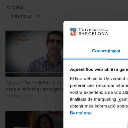
Ordenar
Consentiment
Aquest lloc web utilitza gal
El lloc web de la Universitat 
Why are there differences between
¿Por qué hay
preferències (recordar infor
people with the same genes?
con los mis
vostra experiència de la d’al
18 maig, 2015
18 maig, 2015
finalitats de màrqueting (gest
obtenir més informació sobre
Barcelona
.
Selecció