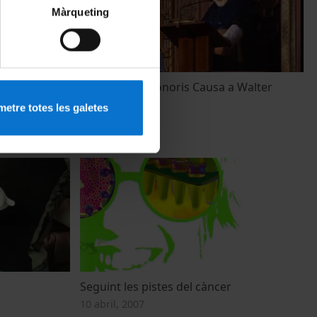
Màrqueting
g
Acte Doctor Honoris Causa a Walter
Jakob Gehring
etre totes les galetes
1 gener, 2010
Seguint les pistes del càncer
10 abril, 2007