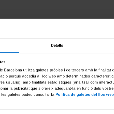
Detalls
etes
de Barcelona utilitza galetes pròpies i de tercers amb la finalitat
 diferencias entre personas
Perquè hi ha diferència ent
mació perquè accediu al lloc web amb determinades característiq
mos genes?
amb els mateixos gens?
tres usuaris), amb finalitats estadístiques (analitzar com interac
27 febrer, 2015
ionar la publicitat que s’ofereix adequant-la en funció dels vostr
 les galetes podeu consultar la
Política de galetes del lloc web