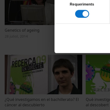
Requeriments
de
consentiment
Genetics of ageing
Acte d'inaugur
Prevosti de l
28 juliol, 2014
Universitat 
8 novembre, 2
¿Qué investigamos en el bachillerato? El
Què investigu
cáncer al descubierto
al descobert