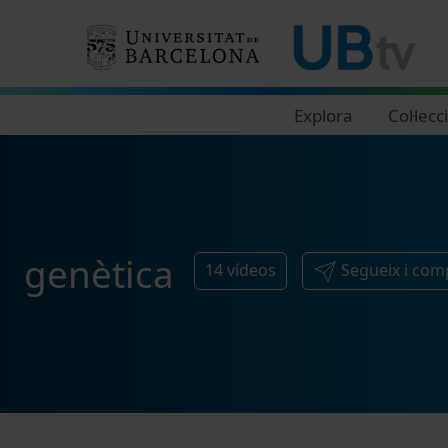
Navegació principal
Explora
Col·lecc
genètica
14
vídeos
Segueix i com