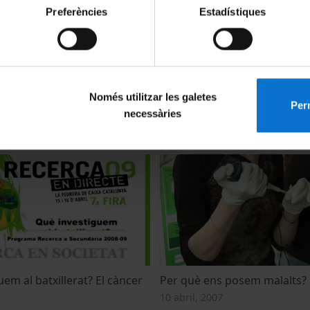
Preferències
Estadístiques
ació de la placa de l'edifici
L'entrevista: Walter J. Gehrin
Només utilitzar les galetes
a Facultat de Biologia de la
16 desembre, 2010
Perm
necessàries
de Barcelona
012
em al batxillerat? El càncer
Per què ens posem malalts?
10 abril, 2007