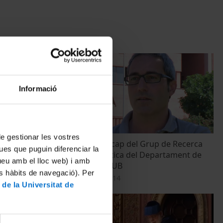
Informació
 de gestionar les vostres
re persones
Bru Cormand, cap del Grup de Recerca
ues que puguin diferenciar la
de Neurogenètica del Departament de
tueu amb el lloc web) i amb
Genètica de la UB
es hàbits de navegació). Per
11 novembre, 2014
 de la Universitat de