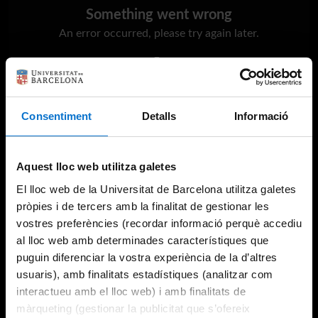
Something went wrong
An error occurred, please try again later.
Try again
Consentiment
Detalls
Informació
Aquest lloc web utilitza galetes
El lloc web de la Universitat de Barcelona utilitza galetes
pròpies i de tercers amb la finalitat de gestionar les
vostres preferències (recordar informació perquè accediu
al lloc web amb determinades característiques que
puguin diferenciar la vostra experiència de la d’altres
usuaris), amb finalitats estadístiques (analitzar com
interactueu amb el lloc web) i amb finalitats de
màrqueting (gestionar la publicitat que s’ofereix