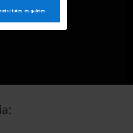
etre totes les galetes
ia: