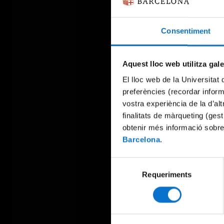
Consentiment
Aquest lloc web utilitza gal
El lloc web de la Universitat 
preferències (recordar infor
vostra experiència de la d’al
finalitats de màrqueting (gest
obtenir més informació sobre
Barcelona
.
Selecció
Requeriments
de
consentiment