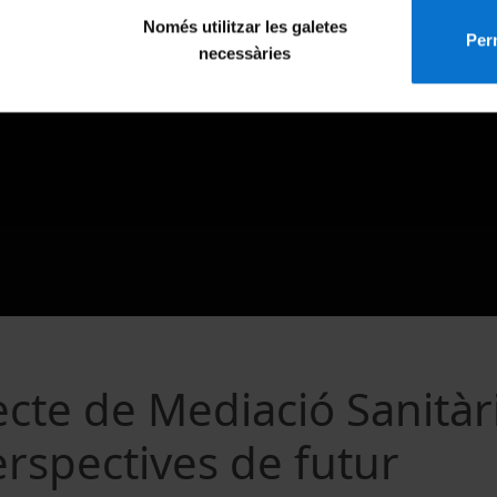
Només utilitzar les galetes
Perm
necessàries
ecte de Mediació Sanitàr
erspectives de futur