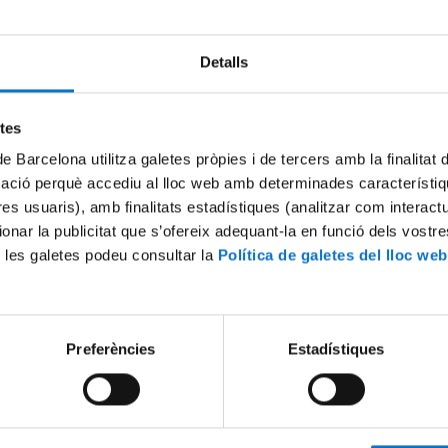
Detalls
Try again
etes
de Barcelona utilitza galetes pròpies i de tercers amb la finalitat
mació perquè accediu al lloc web amb determinades característiq
tres usuaris), amb finalitats estadístiques (analitzar com interac
ionar la publicitat que s’ofereix adequant-la en funció dels vostr
 les galetes podeu consultar la
Política de galetes del lloc web
Preferències
Estadístiques