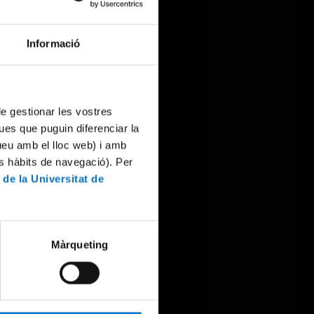
Informació
 de gestionar les vostres
ues que puguin diferenciar la
tueu amb el lloc web) i amb
es hàbits de navegació). Per
 de la Universitat de
Màrqueting