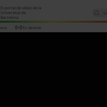
Vés al contingut
El portal de vídeo de la
Universitat de
Barcelona
ions
En directe