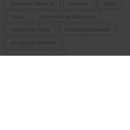
Docència i Recerca
Ciències
Actes
Física
Universitat de Barcelona
Facultat de Física
interdisciplinarietat
divulgació científica
didàctica de la ciència
López Domínguez, Víctor
Vídeos relacionats