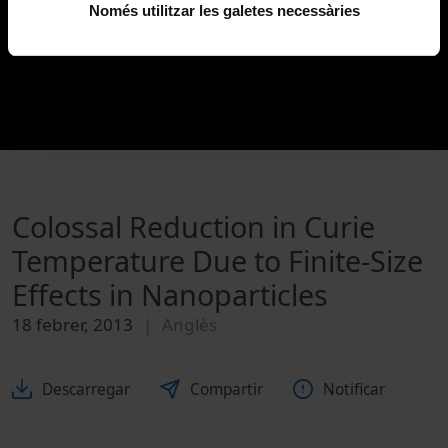
Només utilitzar les galetes necessàries
Colossal Reduction in Curie
Temperature Due to Finite-Size
Effects in Nanoparticles
18 febrer, 2013
Anglès
Descarregar
Compartir
Notificar