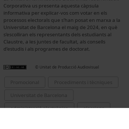
Corporativa us presenta aquesta càpsula
informativa per explicar-vos com votar en els
processos electorals que s’han posat en marxa a la
Universitat de Barcelona el maig de 2024, en què
s’escolliran els representants dels estudiants al
Claustre, a les juntes de facultat, als consells
d’estudis i als programes de doctorat.
© Unitat de Producció Audiovisual
Promocional
Procediments i tècniques
Universitat de Barcelona
administració electrònica
eleccions
estudiants universitaris