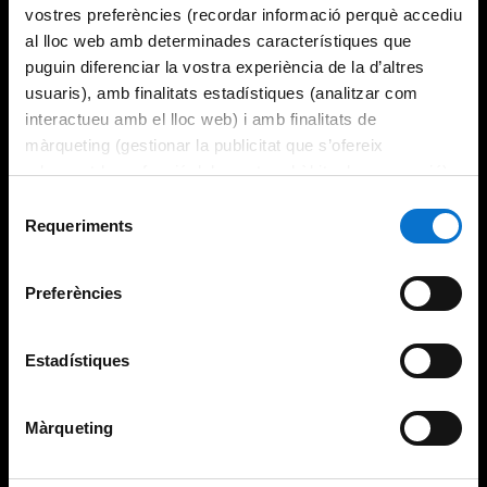
vostres preferències (recordar informació perquè accediu
al lloc web amb determinades característiques que
puguin diferenciar la vostra experiència de la d’altres
usuaris), amb finalitats estadístiques (analitzar com
interactueu amb el lloc web) i amb finalitats de
màrqueting (gestionar la publicitat que s’ofereix
adequant-la en funció dels vostres hàbits de navegació).
Per obtenir més informació sobre les galetes podeu
Selecció
consultar la
Política de galetes del lloc web de la
Requeriments
de
Universitat de Barcelona
.
consentiment
Preferències
Estadístiques
Màrqueting