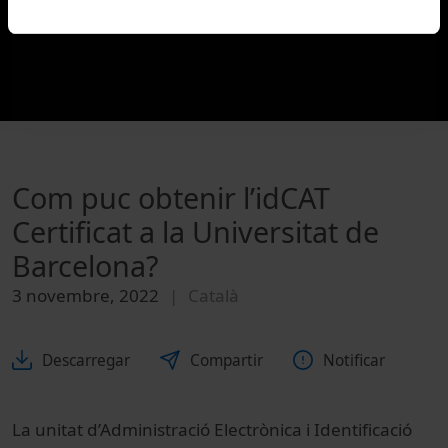
Com puc obtenir l’idCAT
Certificat a la Universitat de
Barcelona?
3 novembre, 2022
Català
Descarregar
Compartir
Notificar
La unitat d’Administració Electrònica i Identificació