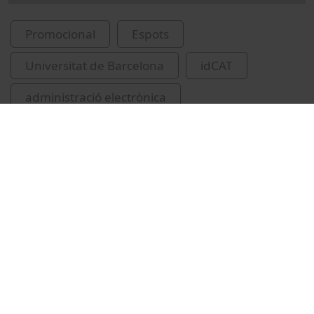
Promocional
Espots
Universitat de Barcelona
idCAT
administració electrònica
Vídeos relacionats