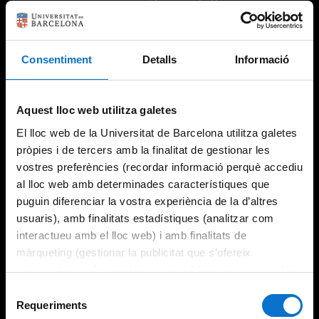
Consentiment
Detalls
Informació
Try again
Aquest lloc web utilitza galetes
El lloc web de la Universitat de Barcelona utilitza galetes
pròpies i de tercers amb la finalitat de gestionar les
vostres preferències (recordar informació perquè accediu
al lloc web amb determinades característiques que
puguin diferenciar la vostra experiència de la d’altres
usuaris), amb finalitats estadístiques (analitzar com
interactueu amb el lloc web) i amb finalitats de
màrqueting (gestionar la publicitat que s’ofereix
adequant-la en funció dels vostres hàbits de navegació).
Per obtenir més informació sobre les galetes podeu
Selecció
consultar la
Política de galetes del lloc web de la
Requeriments
de