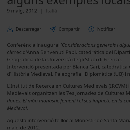
9 maig, 2012
Italià
Descarregar
Compartir
Notificar
Conferència inaugural
'Consideracions generals i algu
càrrec d'Anna Benvenuti Papi, catedrática del Diparti
Geograficia de la Università degli Studi di Firenze.
Intervenció presentada per Blanca Garí, catedràtic
d'Història Medieval, Paleografia i Diplomàtica (UB) 
L'Institut de Recerca en Cultures Medievals (IRCVM) i
Medievals organitzen les 7es Jornades de Cultures 
dones. El món monàstic femení i el seu impacte en la co
Medieval
.
Aquesta intervenció te lloc al Monestir de Santa Mari
maig de 2012.