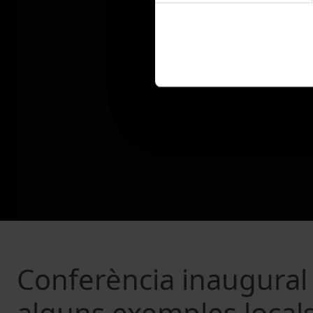
Conferència inaugural 
alguns exemples local