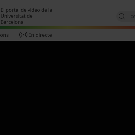
Vés al contingut
El portal de vídeo de la
Universitat de
Barcelona
ions
En directe