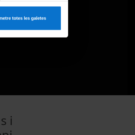
etre totes les galetes
s i
api