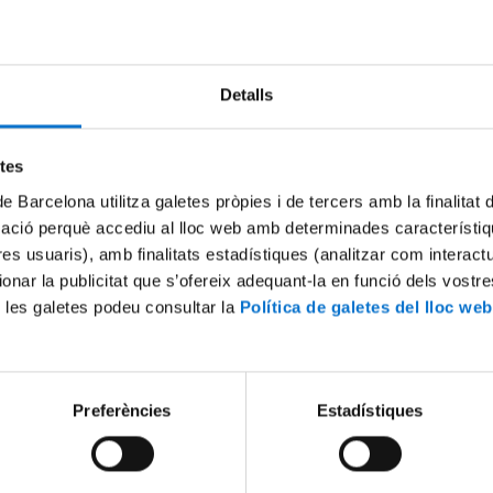
Try again
Detalls
etes
de Barcelona utilitza galetes pròpies i de tercers amb la finalitat
mació perquè accediu al lloc web amb determinades característiq
tres usuaris), amb finalitats estadístiques (analitzar com interac
ionar la publicitat que s’ofereix adequant-la en funció dels vostr
 les galetes podeu consultar la
Política de galetes del lloc web
Preferències
Estadístiques