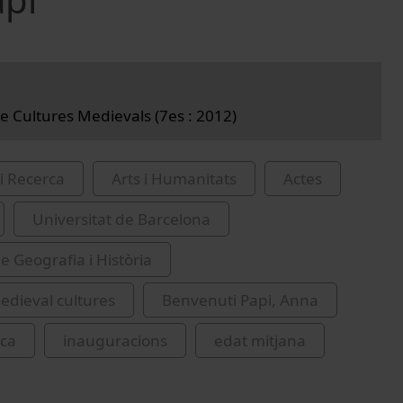
e Cultures Medievals (7es : 2012)
i Recerca
Arts i Humanitats
Actes
Universitat de Barcelona
e Geografia i Història
dieval cultures
Benvenuti Papi, Anna
nca
inauguracions
edat mitjana