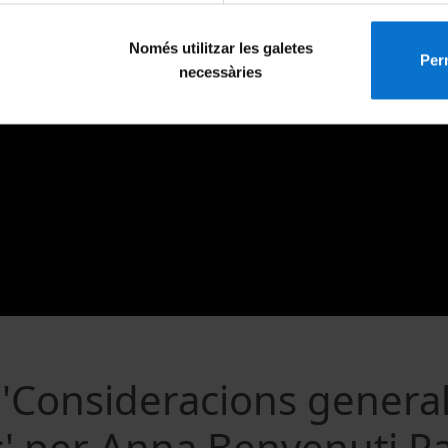
Només utilitzar les galetes
Perm
necessàries
'Consideracions general
s' per Anna Benvenuti P