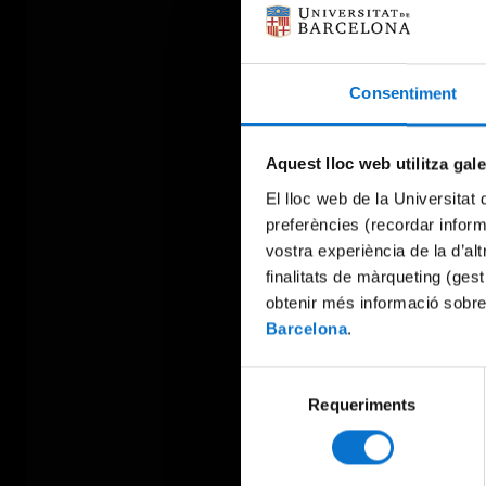
Consentiment
Aquest lloc web utilitza gal
El lloc web de la Universitat 
preferències (recordar infor
vostra experiència de la d’al
finalitats de màrqueting (gest
obtenir més informació sobre
Barcelona
.
Selecció
Requeriments
de
consentiment