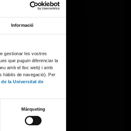
Informació
 de gestionar les vostres
ues que puguin diferenciar la
tueu amb el lloc web) i amb
es hàbits de navegació). Per
 de la Universitat de
Màrqueting