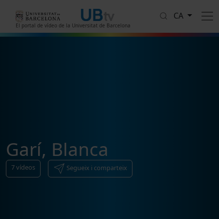
Vés al contingut
CA
El portal de vídeo de la Universitat de Barcelona
Garí, Blanca
7
vídeos
Segueix i comparteix