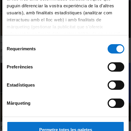
puguin diferenciar la vostra experiència de la d’altres
usuaris), amb finalitats estadístiques (analitzar com
interactueu amb el lloc web) i amb finalitats de
màrqueting (gestionar la publicitat que s’ofereix
adequant-la en funció dels vostres hàbits de navegació).
Per obtenir més informació sobre les galetes podeu
Selecció
'Monacat i urbanisme: dones construint la ciutat
consultar la
Política de galetes del lloc web de la
Requeriments
medieval.' per Blanca Garí
de
Universitat de Barcelona
.
consentiment
9 maig, 2012
Preferències
Estadístiques
Màrqueting
Conferència inaugural 'Consideracions generals i alguns
Permetre totes les galetes