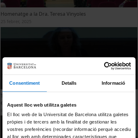
Homenatge a la Dra. Teresa Vinyoles
25 febrer, 2025
Consentiment
Detalls
Informació
Taula de debat 'Monacat i urbanisme: dones construint la
ciutat medieval.'
Aquest lloc web utilitza galetes
9 maig, 2012
El lloc web de la Universitat de Barcelona utilitza galetes
pròpies i de tercers amb la finalitat de gestionar les
vostres preferències (recordar informació perquè accediu
al lloc web amb determinades característiques que