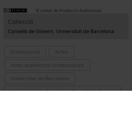
© Unitat de Producció Audiovisual
Col·lecció
Consells de Govern. Universitat de Barcelona
Institucional
Actes
Actes acadèmics i institucionals
Universitat de Barcelona
Universitat de Barcelona. Consell de Govern
2023