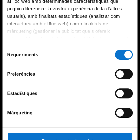
al lloc web amb determinades característiques que
puguin diferenciar la vostra experiència de la d’altres
usuaris), amb finalitats estadístiques (analitzar com
interactueu amb el lloc web) i amb finalitats de
màrqueting (gestionar la publicitat que s’ofereix
adequant-la en funció dels vostres hàbits de navegació).
Per obtenir més informació sobre les galetes podeu
Selecció
consultar la
Política de galetes del lloc web de la
Requeriments
de
Universitat de Barcelona
.
consentiment
Preferències
Estadístiques
Màrqueting