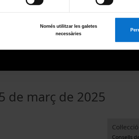
Només utilitzar les galetes
Perm
necessàries
 5 de març de 2025
Col·lecció
Consells d