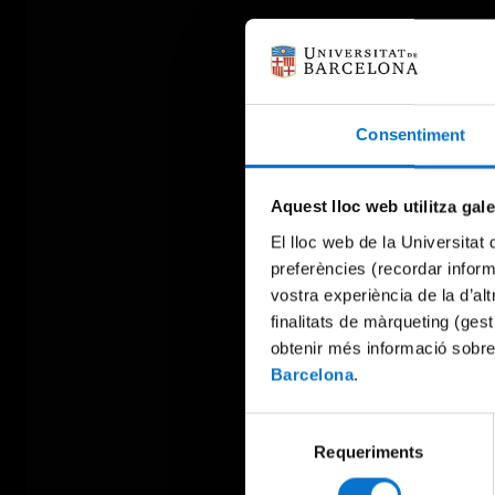
Consentiment
Aquest lloc web utilitza gal
El lloc web de la Universitat 
preferències (recordar infor
vostra experiència de la d’al
finalitats de màrqueting (gest
obtenir més informació sobre
Barcelona
.
Selecció
Requeriments
de
consentiment