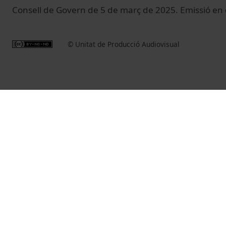
Consell de Govern de 5 de març de 2025. Emissió en 
© Unitat de Producció Audiovisual
Fundadora de la
Membre de la
Membre de la