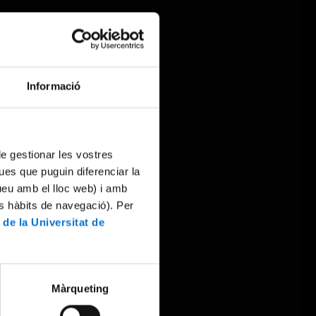
Informació
 de gestionar les vostres
ues que puguin diferenciar la
tueu amb el lloc web) i amb
es hàbits de navegació). Per
 de la Universitat de
Màrqueting