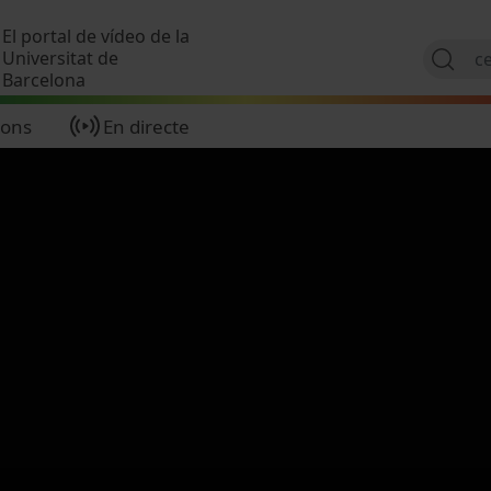
Vés al contingut
El portal de vídeo de la
Universitat de
Barcelona
ions
En directe