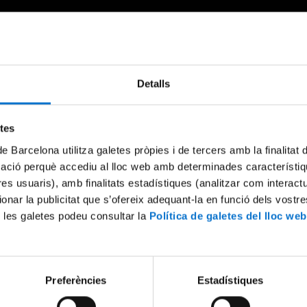
Detalls
Something went wrong
An error occurred, please try again later.
etes
de Barcelona utilitza galetes pròpies i de tercers amb la finalitat
mació perquè accediu al lloc web amb determinades característiq
Try again
tres usuaris), amb finalitats estadístiques (analitzar com interac
ionar la publicitat que s’ofereix adequant-la en funció dels vostr
 les galetes podeu consultar la
Política de galetes del lloc web
Preferències
Estadístiques